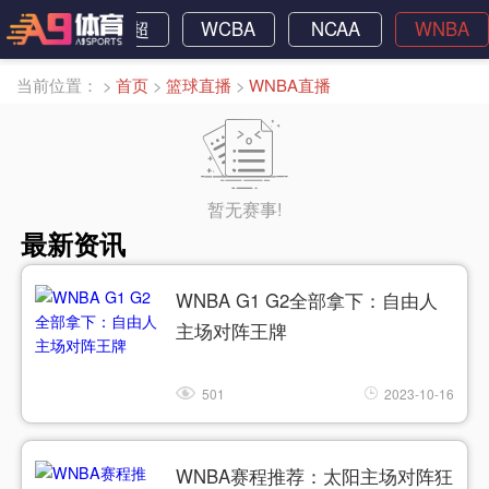
NBA
南澳超
WCBA
NCAA
WNBA
当前位置：
>
首页
>
篮球直播
>
WNBA直播
暂无赛事!
最新资讯
WNBA G1 G2全部拿下：自由人
主场对阵王牌
501
2023-10-16
WNBA赛程推荐：太阳主场对阵狂