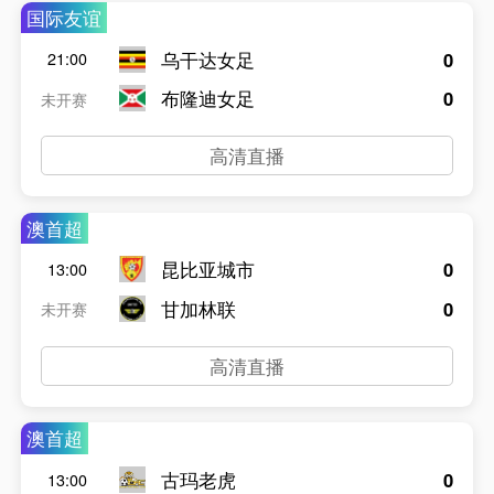
国际友谊
乌干达女足
0
21:00
布隆迪女足
0
未开赛
高清直播
澳首超
昆比亚城市
0
13:00
甘加林联
0
未开赛
高清直播
澳首超
古玛老虎
0
13:00