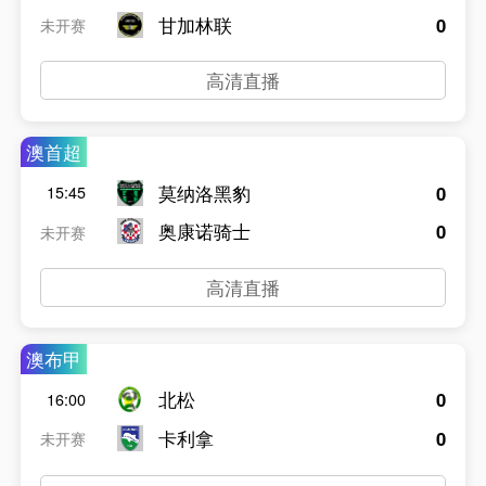
甘加林联
0
未开赛
高清直播
澳首超
莫纳洛黑豹
0
15:45
奥康诺骑士
0
未开赛
高清直播
澳布甲
北松
0
16:00
卡利拿
0
未开赛