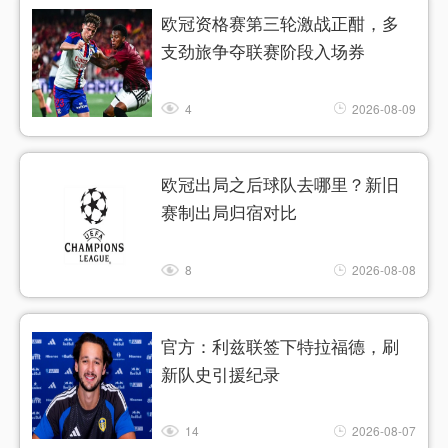
欧冠资格赛第三轮激战正酣，多
支劲旅争夺联赛阶段入场券
4
2026-08-09
欧冠出局之后球队去哪里？新旧
赛制出局归宿对比
8
2026-08-08
官方：利兹联签下特拉福德，刷
新队史引援纪录
14
2026-08-07