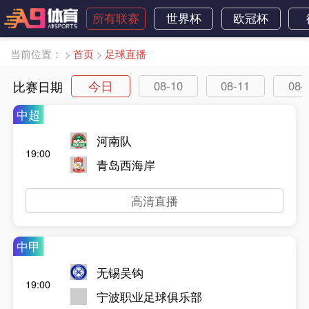
所有联赛
世界杯
欧冠杯
当前位置：
>
首页
>
足球直播
今日
比赛日期
08-10
08-11
08-
中超
河南队
19:00
青岛西海岸
高清直播
中甲
无锡吴钩
19:00
宁波职业足球俱乐部