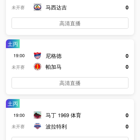
马西达吉
0
未开赛
高清直播
土丙
尼格德
0
19:00
帕加马
0
未开赛
高清直播
土丙
马丁 1969 体育
0
19:00
波拉特利
0
未开赛