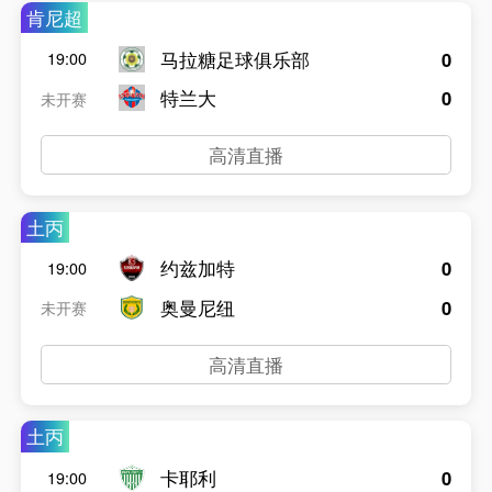
肯尼超
马拉糖足球俱乐部
0
19:00
特兰大
0
未开赛
高清直播
土丙
约兹加特
0
19:00
奥曼尼纽
0
未开赛
高清直播
土丙
卡耶利
0
19:00