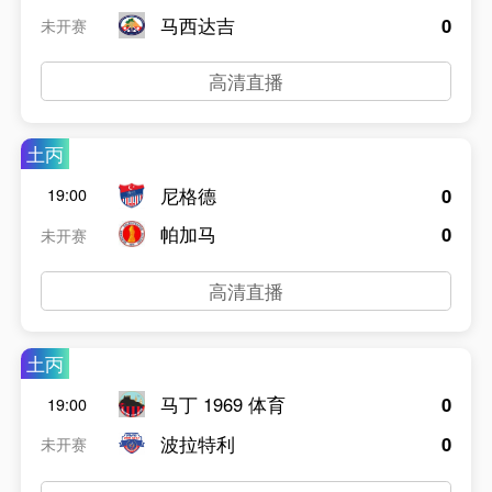
马西达吉
0
未开赛
高清直播
土丙
尼格德
0
19:00
帕加马
0
未开赛
高清直播
土丙
马丁 1969 体育
0
19:00
波拉特利
0
未开赛