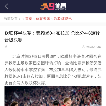
当前位置：
>
首页
>
体育资讯
>
欧联杯资讯
欧联杯半决赛：弗赖堡3-1布拉加 总比分4-3逆转
晋级决赛
2026-05-09
北京时间5月8日凌晨3时，欧联杯半决赛次回合在
弗赖堡主场欧罗巴公园球场打响，全场比赛弗赖堡凭借
人数优势牢牢掌控节奏，布拉加早早陷入被动，最终弗
赖堡以3-1击败布拉加，两回合总比分4-3完成逆转，队
史首次闯入欧联杯决赛。