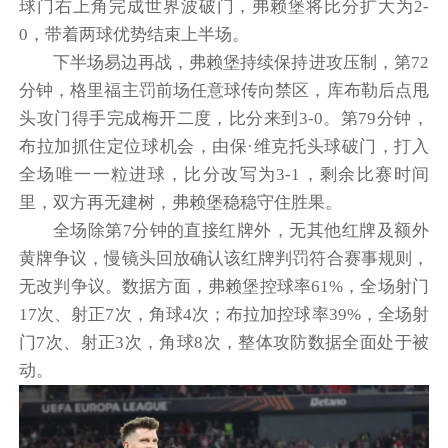
球门右上角完成世界波破门，弗赖堡将比分扩大为2-
0，带着两球优势结束上半场。
下半场易边再战，弗赖堡持续保持进攻压制，第72
分钟，格里福主罚前场任意球传向禁区，库布勒后点甩
头攻门得手完成梅开二度，比分来到3-0。第79分钟，
布拉加抓住定位球机会，由保·维克托头球破门，打入
全场唯一一粒进球，比分改写为3-1，剩余比赛时间
里，双方再无建树，弗赖堡稳稳守住胜果。
全场除第7分钟的直接红牌外，无其他红牌及额外
黄牌争议，慢镜头回放确认该红牌判罚符合赛事规则，
无改判争议。数据方面，弗赖堡控球率61%，全场射门
17次、射正7次，角球4次；布拉加控球率39%，全场射
门7次、射正3次，角球8次，整体攻防数据全面处于被
动。