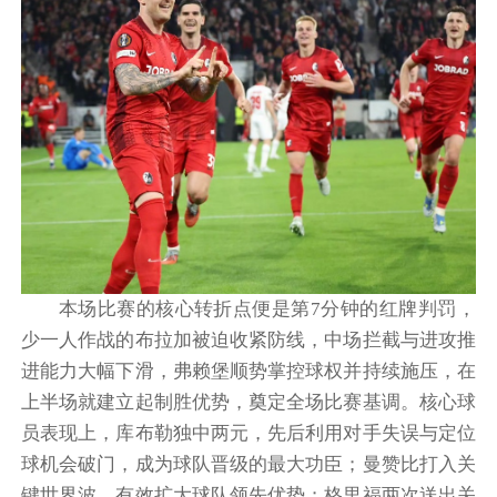
本场比赛的核心转折点便是第7分钟的红牌判罚，
少一人作战的布拉加被迫收紧防线，中场拦截与进攻推
进能力大幅下滑，弗赖堡顺势掌控球权并持续施压，在
上半场就建立起制胜优势，奠定全场比赛基调。核心球
员表现上，库布勒独中两元，先后利用对手失误与定位
球机会破门，成为球队晋级的最大功臣；曼赞比打入关
键世界波，有效扩大球队领先优势；格里福两次送出关