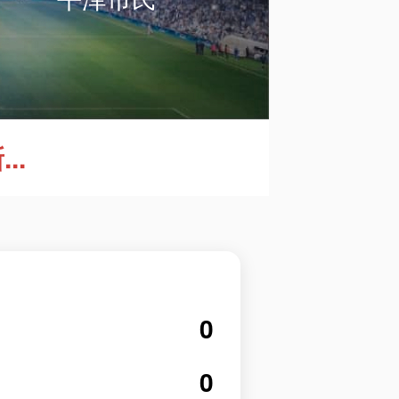
..
0
0