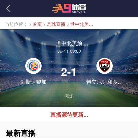
当前位置：
>
首页
>
足球直播
>
世中北美预直播
世中北美预
06-11 09:00
2-1
哥斯达黎加
特立尼达和多巴哥
完场
直播源待更新...
最新直播