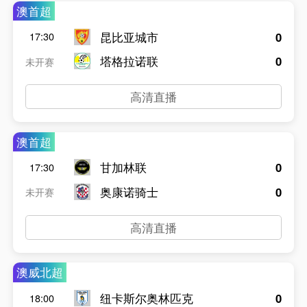
澳首超
昆比亚城市
0
17:30
塔格拉诺联
0
未开赛
高清直播
澳首超
甘加林联
0
17:30
奥康诺骑士
0
未开赛
高清直播
澳威北超
纽卡斯尔奥林匹克
0
18:00