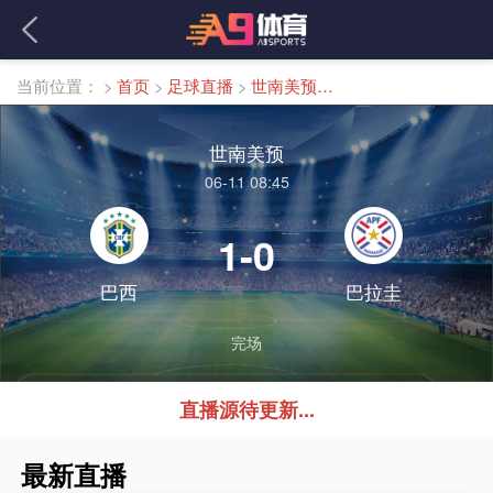
当前位置：
>
首页
>
足球直播
>
世南美预直播
世南美预
06-11 08:45
1-0
巴西
巴拉圭
完场
直播源待更新...
最新直播